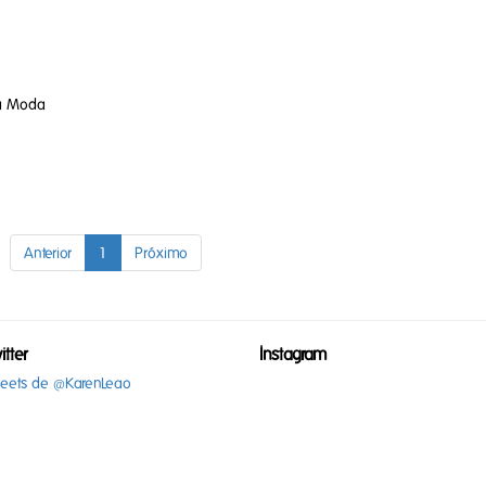
na Moda
Anterior
1
Próximo
itter
Instagram
eets de @KarenLeao