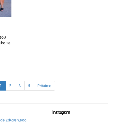
 sou
ilho se
.
1
2
3
5
Próximo
Instagram
 de @KarenLeao