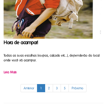
Hora de acampar!
Todas as suas escolhas (roupas, calçado etc...), dependerão do local
onde você irá acampar.
Leia Mais
Anterior
1
2
3
5
Próximo